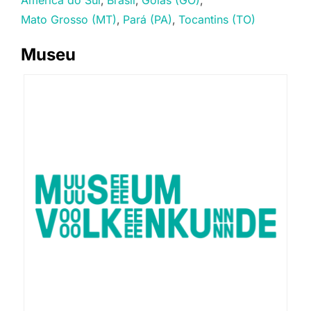
America do Sul
Brasil
Goiás (GO)
Mato Grosso (MT)
Pará (PA)
Tocantins (TO)
Museu