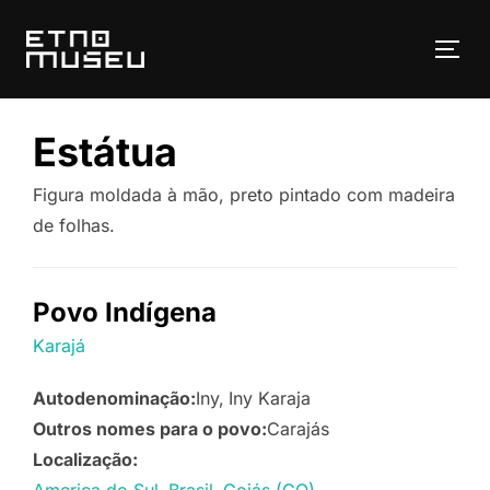
Pular
para
ALT
o
conteúdo
Estátua
Figura moldada à mão, preto pintado com madeira
de folhas.
Povo Indígena
Karajá
Autodenominação:
Iny
Iny Karaja
Outros nomes para o povo:
Carajás
Localização: