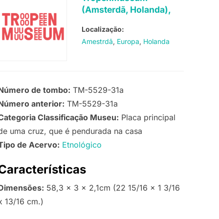
(Amsterdã, Holanda),
Localização:
Amestrdã
Europa
Holanda
Número de tombo:
TM-5529-31a
Número anterior:
TM-5529-31a
Categoria Classificação Museu:
Placa principal
de uma cruz, que é pendurada na casa
Tipo de Acervo:
Etnológico
Características
Dimensões:
58,3 x 3 x 2,1cm (22 15/16 x 1 3/16
x 13/16 cm.)