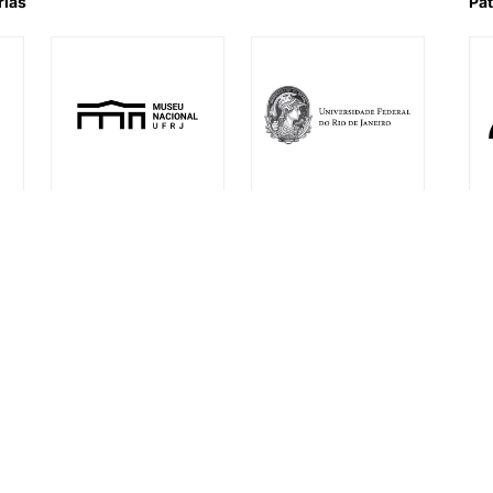
rias
Pat
l