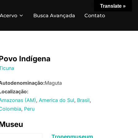
Translate »
Acervo
Busca Avançada
Contato
Povo Indígena
Ticuna
Autodenominação:
Maguta
Localização:
Amazonas (AM)
America do Sul
Brasil
Colombia
Peru
Museu
Tropenmuseum