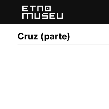
Pular
para
o
conteúdo
Cruz (parte)