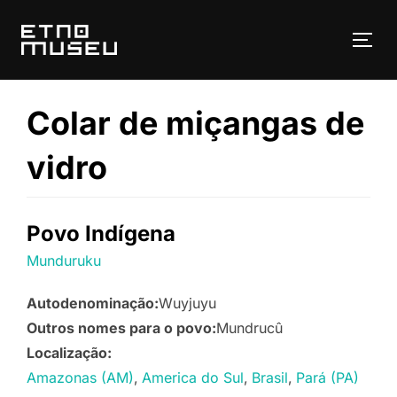
Pular
para
ALT
o
conteúdo
Colar de miçangas de
vidro
Povo Indígena
Munduruku
Autodenominação:
Wuyjuyu
Outros nomes para o povo:
Mundrucû
Localização:
Amazonas (AM)
America do Sul
Brasil
Pará (PA)