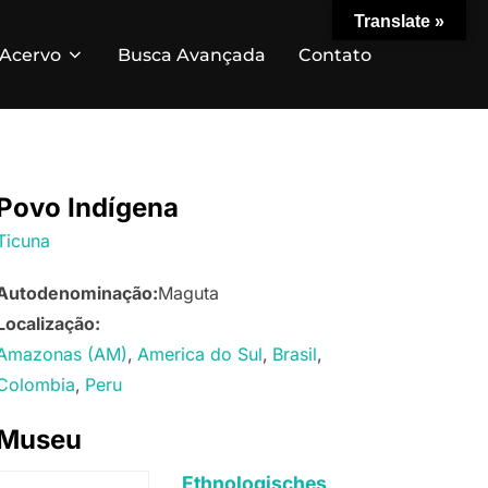
Translate »
Acervo
Busca Avançada
Contato
Povo Indígena
Ticuna
Autodenominação:
Maguta
Localização:
Amazonas (AM)
America do Sul
Brasil
Colombia
Peru
Museu
Ethnologisches