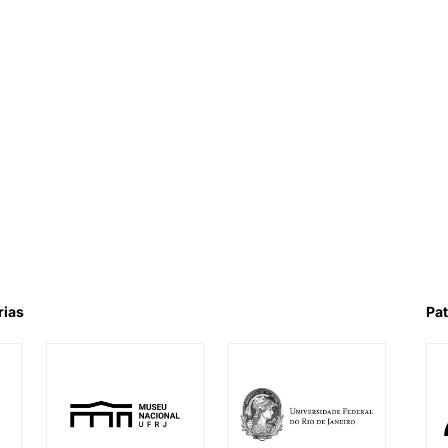
rias
Pat