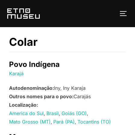
Pular
para
ALT
o
conteúdo
Colar
Povo Indígena
Karajá
Autodenominação:
Iny
Iny Karaja
Outros nomes para o povo:
Carajás
Localização:
America do Sul
Brasil
Goiás (GO)
Mato Grosso (MT)
Pará (PA)
Tocantins (TO)