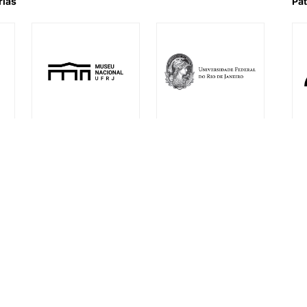
rias
Pat
l