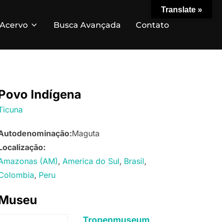
Translate »
Acervo
Busca Avançada
Contato
Povo Indígena
Ticuna
Autodenominação:
Maguta
Localização:
Amazonas (AM)
America do Sul
Brasil
Colombia
Peru
Museu
Tropenmuseum