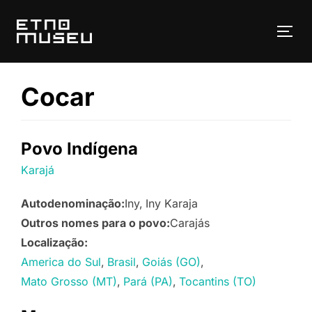
Pular
para
ALT
o
conteúdo
Cocar
Povo Indígena
Karajá
Autodenominação:
Iny
Iny Karaja
Outros nomes para o povo:
Carajás
Localização:
America do Sul
Brasil
Goiás (GO)
Mato Grosso (MT)
Pará (PA)
Tocantins (TO)