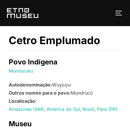
Pular
para
ALT
o
conteúdo
Cetro Emplumado
Povo Indígena
Munduruku
Autodenominação:
Wuyjuyu
Outros nomes para o povo:
Mundrucû
Localização:
Amazonas (AM)
America do Sul
Brasil
Pará (PA)
Museu