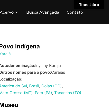
Translate »
Acervo
Busca Avançada
Contato
Povo Indígena
Karajá
Autodenominação:
Iny
Iny Karaja
Outros nomes para o povo:
Carajás
Localização:
America do Sul
Brasil
Goiás (GO)
Mato Grosso (MT)
Pará (PA)
Tocantins (TO)
Museu