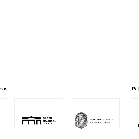
rias
Pat