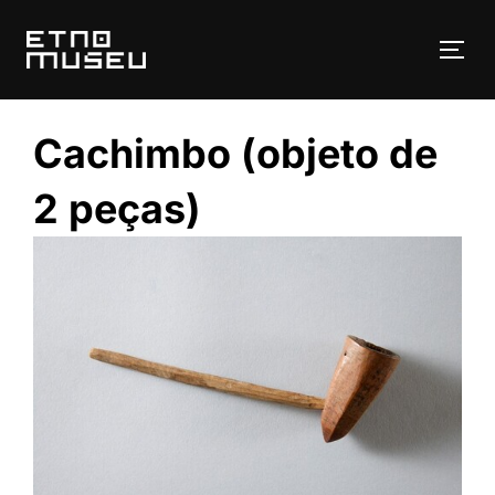
Pular
para
ALT
o
conteúdo
Cachimbo (objeto de
2 peças)