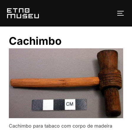
Pular
para
ALT
o
conteúdo
Cachimbo
Cachimbo para tabaco com corpo de madeira