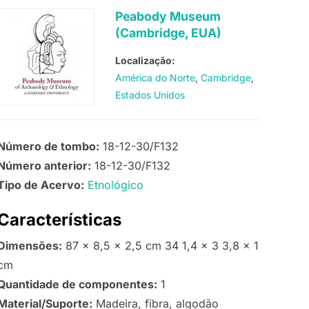
Peabody Museum
(Cambridge, EUA)
Localização:
América do Norte
Cambridge
Estados Unidos
Número de tombo:
18-12-30/F132
Número anterior:
18-12-30/F132
Tipo de Acervo:
Etnológico
Características
Dimensões:
87 x 8,5 x 2,5 cm 34 1,4 x 3 3,8 x 1
cm
Quantidade de componentes:
1
Material/Suporte:
Madeira, fibra, algodão