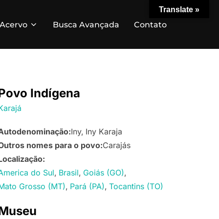
Translate »
Acervo
Busca Avançada
Contato
Povo Indígena
Karajá
Autodenominação:
Iny
Iny Karaja
Outros nomes para o povo:
Carajás
Localização:
America do Sul
Brasil
Goiás (GO)
Mato Grosso (MT)
Pará (PA)
Tocantins (TO)
Museu