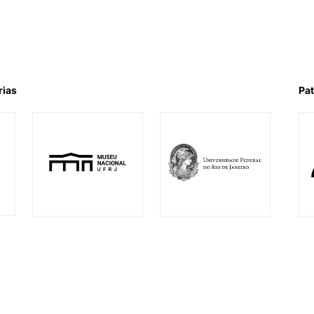
rias
Pat
l