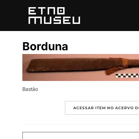
Pular
para
o
conteúdo
Borduna
Bastão
ACESSAR ITEM NO ACERVO D