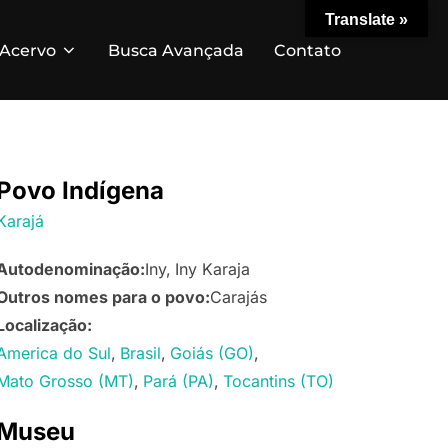
Translate »
Acervo
Busca Avançada
Contato
Povo Indígena
Karajá
Autodenominação:
Iny
Iny Karaja
Outros nomes para o povo:
Carajás
Localização:
America do Sul
Brasil
Goiás (GO)
Mato Grosso (MT)
Pará (PA)
Tocantins (TO)
Museu