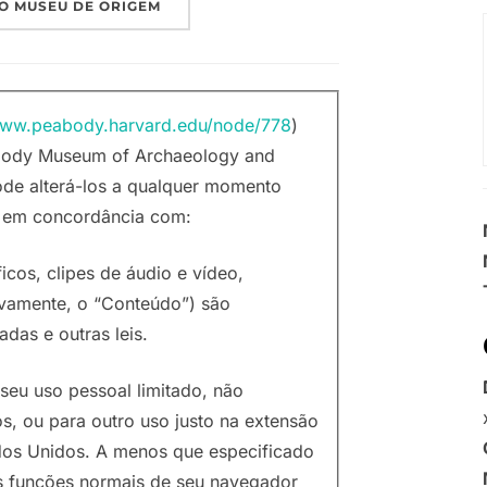
O MUSEU DE ORIGEM
www.peabody.harvard.edu/node/778
)
eabody Museum of Archaeology and
ode alterá-los a qualquer momento
r em concordância com:
ficos, clipes de áudio e vídeo,
ivamente, o “Conteúdo”) são
adas e outras leis.
seu uso pessoal limitado, não
s, ou para outro uso justo na extensão
tados Unidos. A menos que especificado
s funções normais de seu navegador