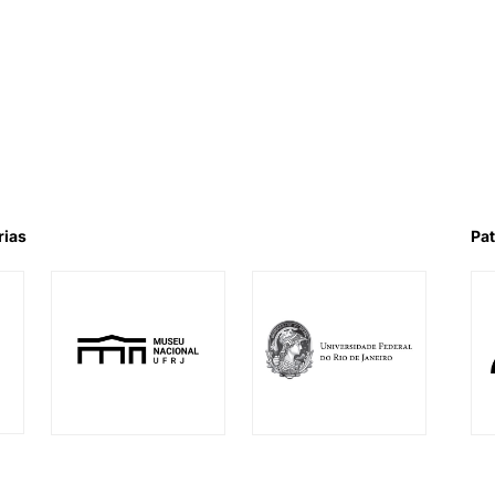
rias
Pat