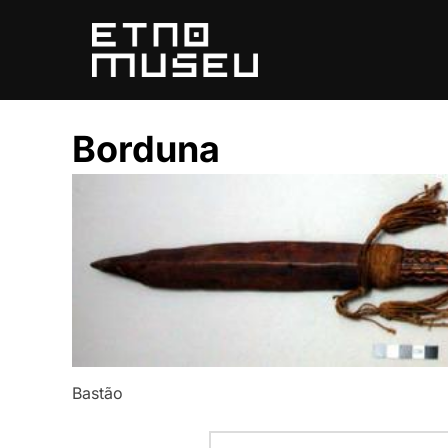
Pular
para
o
conteúdo
Borduna
Bastão