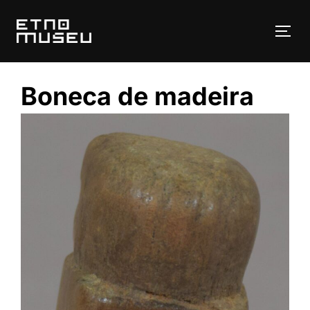
Pular
para
ALT
o
conteúdo
Boneca de madeira