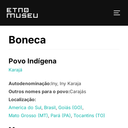
Pular
para
ALT
o
conteúdo
Boneca
Povo Indígena
Karajá
Autodenominação:
Iny
Iny Karaja
Outros nomes para o povo:
Carajás
Localização:
America do Sul
Brasil
Goiás (GO)
Mato Grosso (MT)
Pará (PA)
Tocantins (TO)