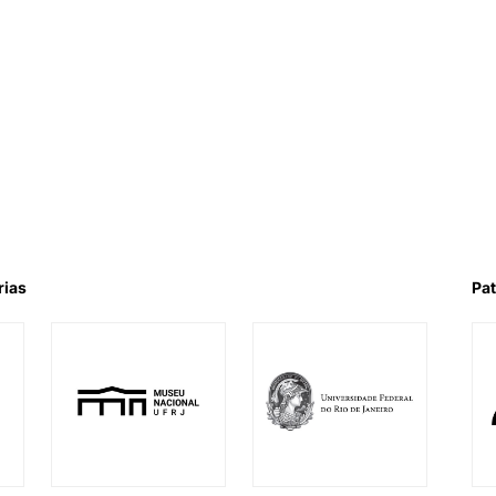
rias
Pat