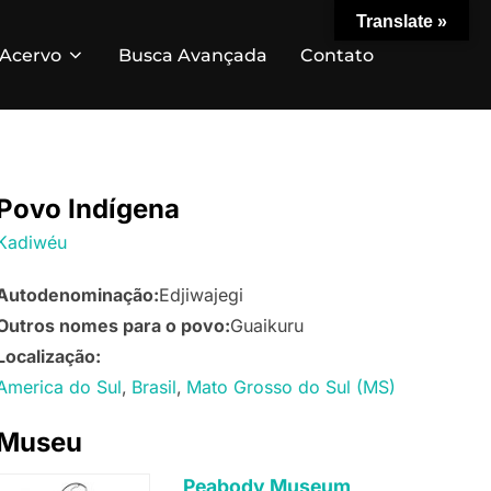
Translate »
Acervo
Busca Avançada
Contato
Povo Indígena
Kadiwéu
Autodenominação:
Edjiwajegi
Outros nomes para o povo:
Guaikuru
Localização:
America do Sul
Brasil
Mato Grosso do Sul (MS)
Museu
Peabody Museum