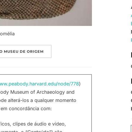
romélia
O MUSEU DE ORIGEM
www.peabody.harvard.edu/node/778
)
eabody Museum of Archaeology and
ode alterá-los a qualquer momento
r em concordância com:
ficos, clipes de áudio e vídeo,
ivamente, o “Conteúdo”) são