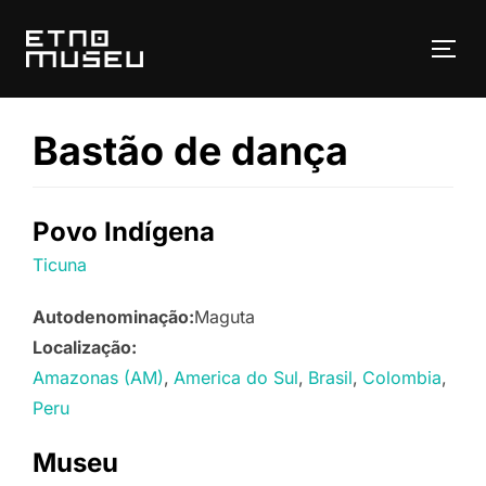
Pular
para
ALT
o
conteúdo
Bastão de dança
Povo Indígena
Ticuna
Autodenominação:
Maguta
Localização:
Amazonas (AM)
America do Sul
Brasil
Colombia
Peru
Museu