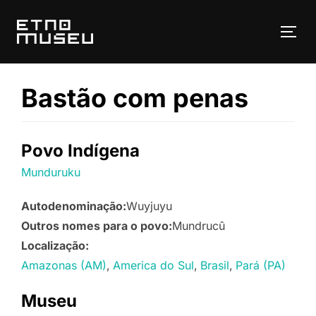
Pular
para
ALT
o
conteúdo
Bastão com penas
Povo Indígena
Munduruku
Autodenominação:
Wuyjuyu
Outros nomes para o povo:
Mundrucû
Localização:
Amazonas (AM)
America do Sul
Brasil
Pará (PA)
Museu