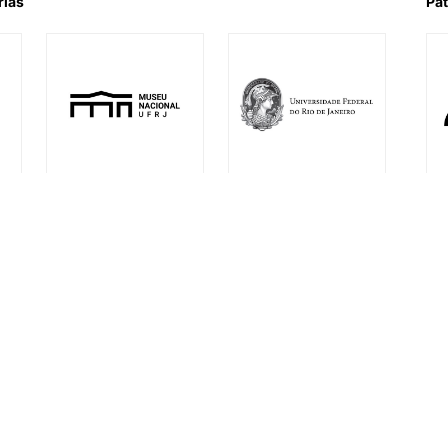
rias
Pat
l