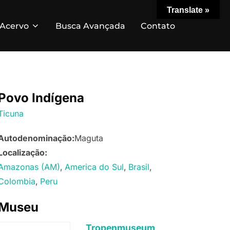
Translate »
Acervo
Busca Avançada
Contato
Povo Indígena
Ticuna
Autodenominação:
Maguta
Localização:
Amazonas (AM)
America do Sul
Brasil
Colombia
Peru
Museu
Tropenmuseum