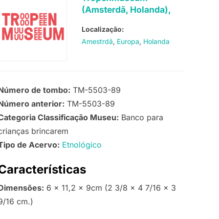
(Amsterdã, Holanda),
Localização:
Amestrdã
Europa
Holanda
Número de tombo:
TM-5503-89
Número anterior:
TM-5503-89
Categoria Classificação Museu:
Banco para
crianças brincarem
Tipo de Acervo:
Etnológico
Características
Dimensões:
6 x 11,2 x 9cm (2 3/8 x 4 7/16 x 3
9/16 cm.)