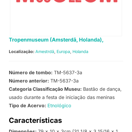
Tropenmuseum (Amsterdã, Holanda),
Localização:
Amestrdã
Europa
Holanda
Número de tombo:
TM-5637-3a
Número anterior:
TM-5637-3a
Categoria Classificação Museu:
Bastão de dança,
usado durante a festa de iniciação das meninas
Tipo de Acervo:
Etnológico
Características
Dimensões:
79 x 10 x 3cm (31 1/8 x 3 15/16 x 1