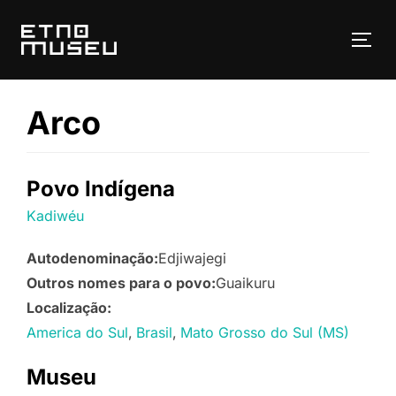
Pular
para
ALT
o
conteúdo
Arco
Povo Indígena
Kadiwéu
Autodenominação:
Edjiwajegi
Outros nomes para o povo:
Guaikuru
Localização:
America do Sul
Brasil
Mato Grosso do Sul (MS)
Museu