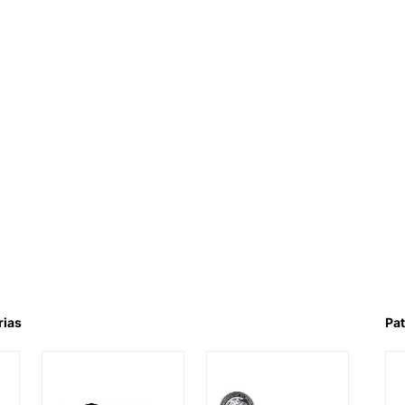
rias
Pat