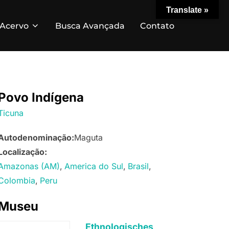
Translate »
Acervo
Busca Avançada
Contato
Povo Indígena
Ticuna
Autodenominação:
Maguta
Localização:
Amazonas (AM)
America do Sul
Brasil
Colombia
Peru
Museu
Ethnologisches