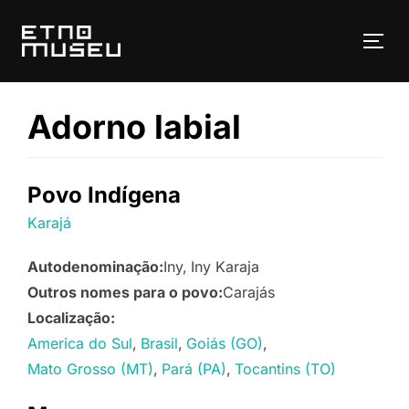
Pular
para
ALT
o
conteúdo
Adorno labial
Povo Indígena
Karajá
Autodenominação:
Iny
Iny Karaja
Outros nomes para o povo:
Carajás
Localização:
America do Sul
Brasil
Goiás (GO)
Mato Grosso (MT)
Pará (PA)
Tocantins (TO)