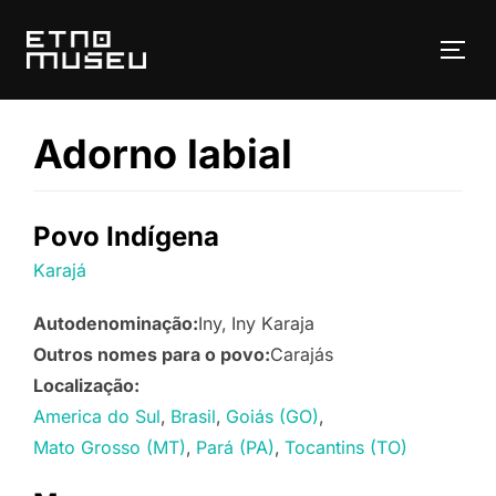
Pular
para
ALT
o
conteúdo
Adorno labial
Povo Indígena
Karajá
Autodenominação:
Iny
Iny Karaja
Outros nomes para o povo:
Carajás
Localização:
America do Sul
Brasil
Goiás (GO)
Mato Grosso (MT)
Pará (PA)
Tocantins (TO)