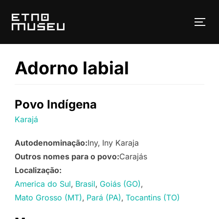
Pular
para
ALT
o
conteúdo
Adorno labial
Povo Indígena
Karajá
Autodenominação:
Iny
Iny Karaja
Outros nomes para o povo:
Carajás
Localização:
America do Sul
Brasil
Goiás (GO)
Mato Grosso (MT)
Pará (PA)
Tocantins (TO)