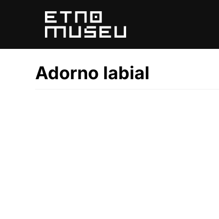
Pular
para
o
conteúdo
Adorno labial