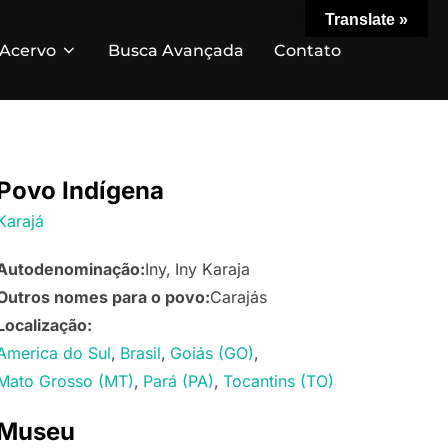
Translate »
Acervo
Busca Avançada
Contato
Povo Indígena
Karajá
Autodenominação:
Iny
Iny Karaja
Outros nomes para o povo:
Carajás
Localização:
America do Sul
Brasil
Goiás (GO)
Mato Grosso (MT)
Pará (PA)
Tocantins (TO)
Museu