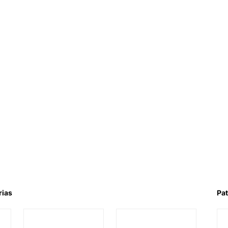
rias
Pat