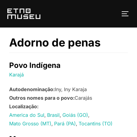
Pular
para
ALT
o
conteúdo
Adorno de penas
Povo Indígena
Karajá
Autodenominação:
Iny
Iny Karaja
Outros nomes para o povo:
Carajás
Localização:
America do Sul
Brasil
Goiás (GO)
Mato Grosso (MT)
Pará (PA)
Tocantins (TO)