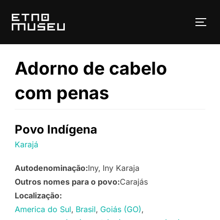
Pular
para
ALT
o
conteúdo
Adorno de cabelo
com penas
Povo Indígena
Karajá
Autodenominação:
Iny
Iny Karaja
Outros nomes para o povo:
Carajás
Localização:
America do Sul
Brasil
Goiás (GO)