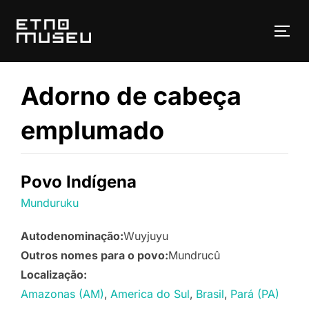
Pular
para
ALT
o
conteúdo
Adorno de cabeça
emplumado
Povo Indígena
Munduruku
Autodenominação:
Wuyjuyu
Outros nomes para o povo:
Mundrucû
Localização:
Amazonas (AM)
America do Sul
Brasil
Pará (PA)