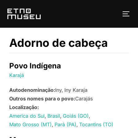
Pular
para
ALT
o
conteúdo
Adorno de cabeça
Povo Indígena
Karajá
Autodenominação:
Iny
Iny Karaja
Outros nomes para o povo:
Carajás
Localização:
America do Sul
Brasil
Goiás (GO)
Mato Grosso (MT)
Pará (PA)
Tocantins (TO)