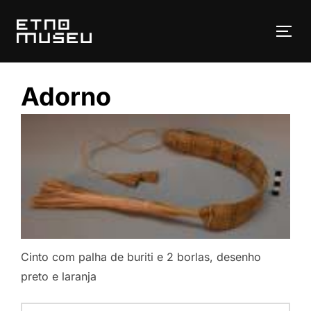
Pular
para
ALT
o
conteúdo
Adorno
Cinto com palha de buriti e 2 borlas, desenho
preto e laranja