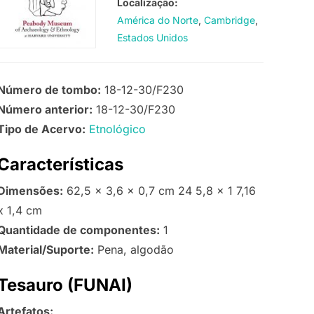
Localização:
América do Norte
Cambridge
Estados Unidos
Número de tombo:
18-12-30/F230
Número anterior:
18-12-30/F230
Tipo de Acervo:
Etnológico
Características
Dimensões:
62,5 x 3,6 x 0,7 cm 24 5,8 x 1 7,16
x 1,4 cm
Quantidade de componentes:
1
Material/Suporte:
Pena, algodão
Tesauro (FUNAI)
Artefatos: