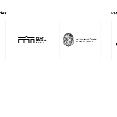
rias
Pat
l