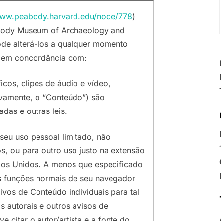
www.peabody.harvard.edu/node/778
)
eabody Museum of Archaeology and
ode alterá-los a qualquer momento
r em concordância com:
ficos, clipes de áudio e vídeo,
ivamente, o “Conteúdo”) são
adas e outras leis.
seu uso pessoal limitado, não
s, ou para outro uso justo na extensão
tados Unidos. A menos que especificado
s funções normais de seu navegador
ivos de Conteúdo individuais para tal
s autorais e outros avisos de
citar o autor/artista e a fonte do