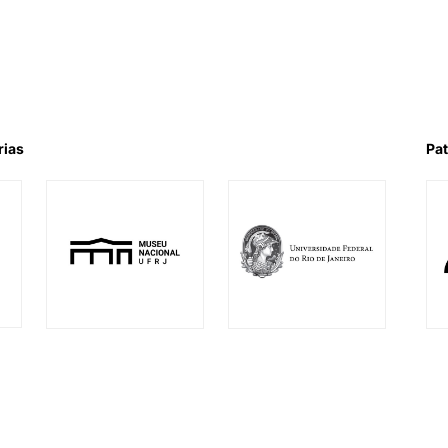
rias
Pat
l