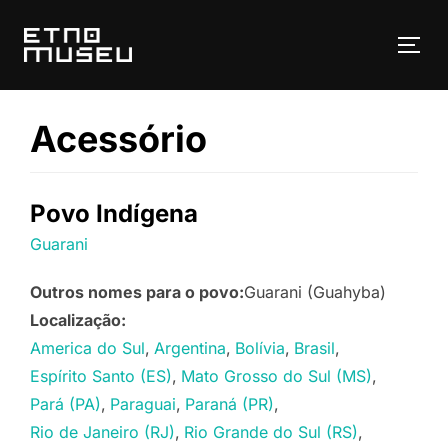
Pular
para
ALT
o
conteúdo
Acessório
Povo Indígena
Guarani
Outros nomes para o povo:
Guarani (Guahyba)
Localização:
America do Sul
Argentina
Bolívia
Brasil
Espírito Santo (ES)
Mato Grosso do Sul (MS)
Pará (PA)
Paraguai
Paraná (PR)
Rio de Janeiro (RJ)
Rio Grande do Sul (RS)