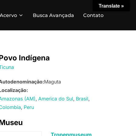
Translate »
Acervo
Busca Avançada
Contato
Povo Indígena
Ticuna
Autodenominação:
Maguta
Localização:
Amazonas (AM)
America do Sul
Brasil
Colombia
Peru
Museu
Tropenmuseum