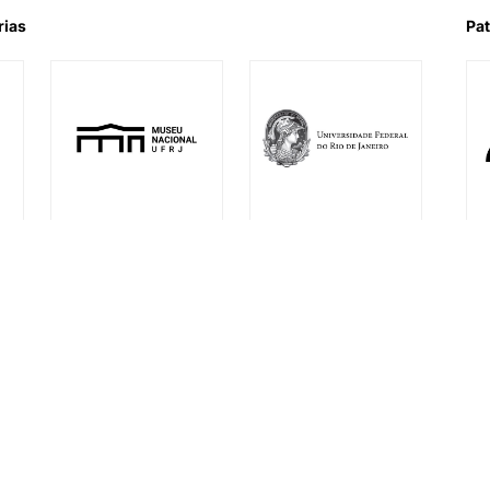
rias
Pat
l