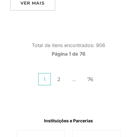
VER MAIS
Total de itens encontrados: 906
Página 1 de 76
Paginação
1
2
…
76
de
posts
Instituições e Parcerias