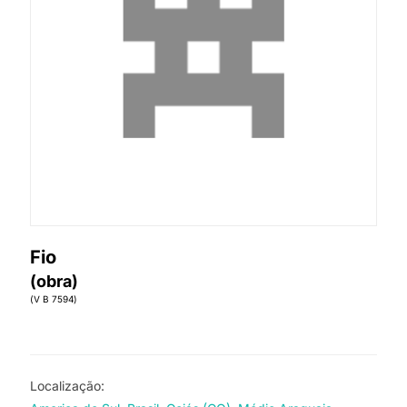
Fio
(obra)
(V B 7594)
Localização: