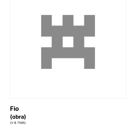
Fio
(obra)
(V B 7595)