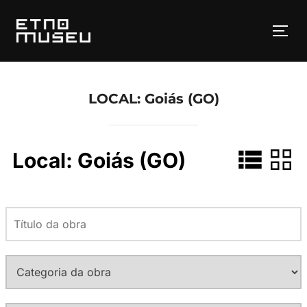
Pular
para
ALT
o
conteúdo
LOCAL:
Goiás (GO)
Local:
Goiás (GO)