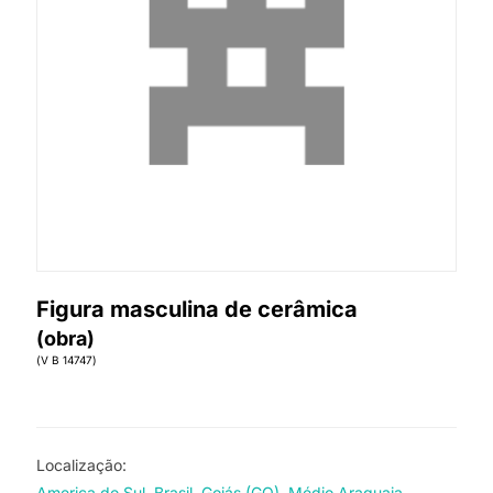
Figura masculina de cerâmica
(obra)
(V B 14747)
Localização:
America do Sul
Brasil
Goiás (GO)
Médio Araguaia