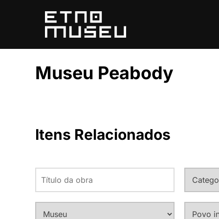
Pular
para
o
conteúdo
Museu Peabody
Itens Relacionados