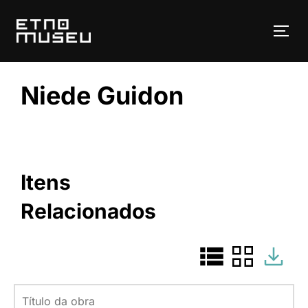
Pular
para
ALT
o
conteúdo
Niede Guidon
Itens
Relacionados