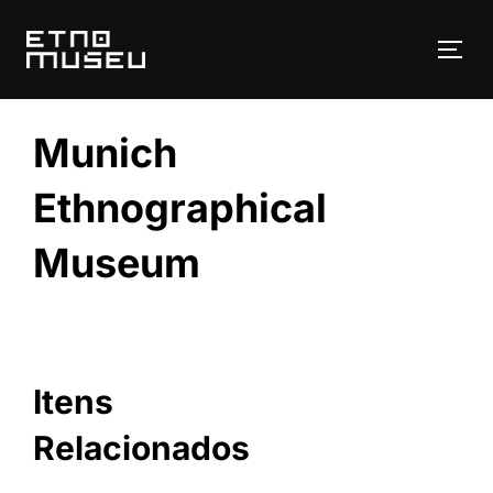
Pular
para
ALT
o
conteúdo
Munich
Ethnographical
Museum
Itens
Relacionados