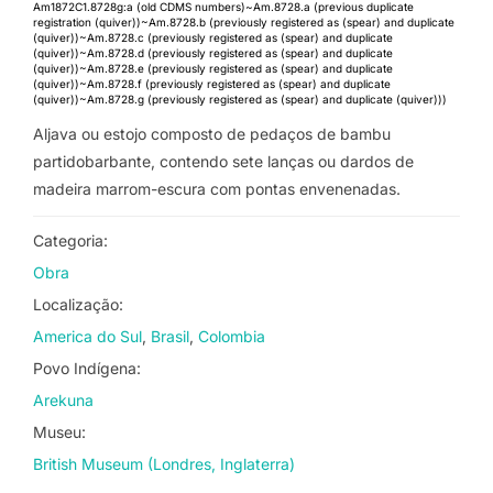
Am1872C1.8728g:a (old CDMS numbers)~Am.8728.a (previous duplicate
registration (quiver))~Am.8728.b (previously registered as (spear) and duplicate
(quiver))~Am.8728.c (previously registered as (spear) and duplicate
(quiver))~Am.8728.d (previously registered as (spear) and duplicate
(quiver))~Am.8728.e (previously registered as (spear) and duplicate
(quiver))~Am.8728.f (previously registered as (spear) and duplicate
(quiver))~Am.8728.g (previously registered as (spear) and duplicate (quiver)))
Aljava ou estojo composto de pedaços de bambu
partidobarbante, contendo sete lanças ou dardos de
madeira marrom-escura com pontas envenenadas.
Categoria:
Obra
Localização:
America do Sul
Brasil
Colombia
Povo Indígena:
Arekuna
Museu:
British Museum (Londres, Inglaterra)