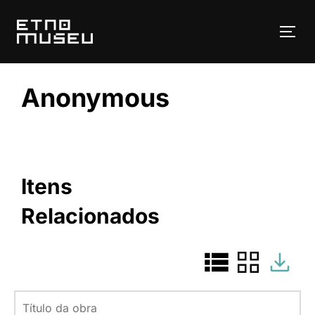
Pular
para
ALT
o
conteúdo
Anonymous
Itens
Relacionados