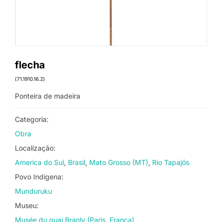
flecha
(71.1910.16.2)
Ponteira de madeira
Categoria:
Obra
Localização:
America do Sul
Brasil
Mato Grosso (MT)
Rio Tapajós
Povo Indígena:
Munduruku
Museu:
Musée du quai Branly (Paris, França)